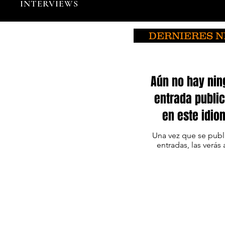
INTERVIEWS
DERNIERES 
Aún no hay ni
entrada publi
en este idio
Una vez que se pub
entradas, las verás 