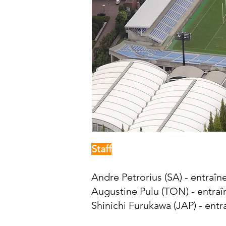
Staff
Andre Petrorius
(SA) - entraîn
Augustine Pulu (TON) - entraî
Shinichi Furukawa (JAP) - entr