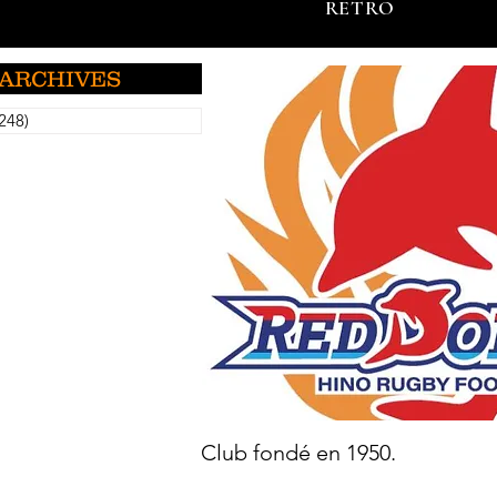
RETRO
ARCHIVES
248)
5248 entradas
Club fondé en 1950.