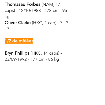
Thomasau Forbes
(NAM, 17
caps) - 12/10/1988 - 178 cm - 95
kg
Oliver Clarke
(HKC, 1 cap) - ? - ?
- ?
1/2 de mêlées
Bryn Phillips
(HKC, 14 caps) -
23/09/1992 - 177 cm - 86 kg
Li Tsz Hin Ray
(HKC) - ? - ? - ?
Brown Paul Taleo
(SAM) - ? - ? - ?
Chui Wai Lap Eric
(HKC, 2 caps) -
? - ? - ?
1/2 d'ouvertures