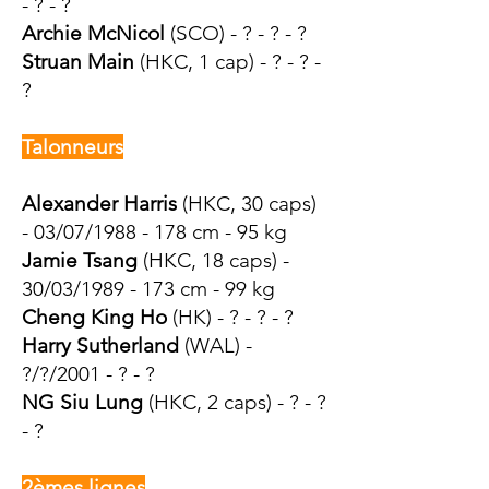
- ? - ?
Archie McNicol
(SCO) - ? - ? - ?
Struan Main
(HKC, 1 cap) - ? - ? -
?
Talonneurs
Alexander Harris
(HK
C
, 30 caps)
- 03/07/1988 - 178 cm - 95 kg
Jamie Tsang
(HKC, 18 caps) -
30/03/1
989 - 173 cm - 99 kg
Cheng King Ho
(HK) - ? - ? - ?
Harry Sutherland
(WAL) -
?/?/2001 - ? - ?
NG Siu Lung
(HKC, 2 caps) - ? - ?
- ?
2èmes lignes