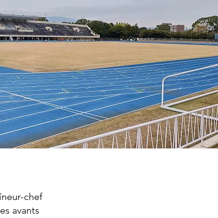
îneur-chef
des avants