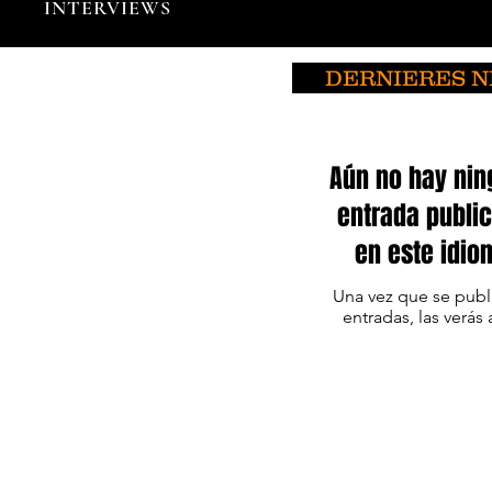
INTERVIEWS
DERNIERES 
Aún no hay ni
entrada publi
en este idio
Una vez que se pub
entradas, las verás 