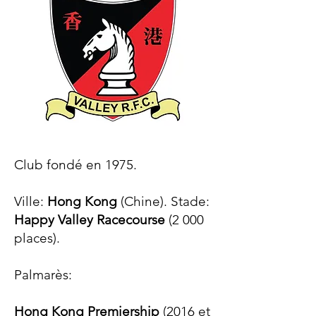
Club fondé en 1975.
Ville:
Hong Kong
(Chine). Stade:
Happy Valley Racecourse
(2 000
places).
Palmarès:​
Hong Kong Premiership
(2
016 et