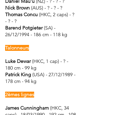
Daniel Mau'u
(NZ) - ? - ? - ?
Nick Brown
(AUS) - ? - ? - ?
Thomas Concu
(HKC, 2 caps) - ?
- ? - ?
Barend Potgieter
(SA) -
26/12/1994 - 186 cm - 118 kg
Talonneurs
Luke Dewar
(HKC, 1 cap) - ? -
180 cm - 99 kg
Patrick King
(USA) - 27/12/1989 -
178 cm - 94 kg
2èmes lignes
James Cunningham
(HKC, 34
caps) - 18/03/1990 - 192 cm - 108