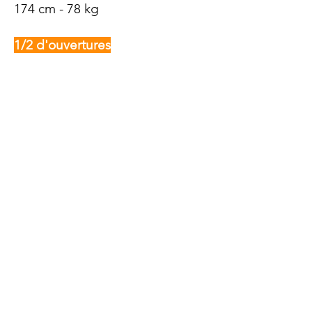
174 cm - 78 kg
1/2 d'ouvertures
Matthew Rosslee
(HKC, 25 caps)
- 24/02/1987 - 183 cm - 94 kg
Benjamin Rimene
(HK
C
, 18 caps)
- 09/10/1984 - 175 cm - 80 kg
Siyamthanda Alam
(SA) - ? - 176
cm - 80 kg
Thomas Smith
(?) - ? - ? - ?
Centres
Max Woodward
(HKC, 15 caps) -
27/10/1990 - 183 cm - 92 kg
Peter Laverick
(ENG) -