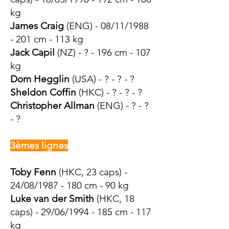
kg
James Craig
(ENG) - 08/11/1988
- 201 cm - 113 kg
Jack Capil
(NZ) - ? - 196 cm - 107
kg
Dom Hegglin
(USA) - ? - ? - ?
Sheldon Coffin
(HK
C
) - ? - ? - ?
Christopher Allman
(ENG) - ? - ?
- ?
3èmes lignes
Toby Fenn
(HK
C
, 23 caps) -
24/08/1987 - 180 cm - 90 kg
Luke van der Smith
(HKC, 18
caps) - 29/06/1994 - 185 cm - 117
kg